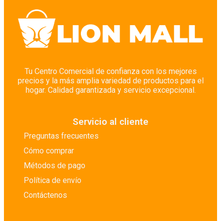
Cuidado Corporal
Cuidado Corporal
Cuidado de Pisos
Cuidado del Bebé
Cuidado del Cabello
Tu Centro Comercial de confianza con los mejores
precios y la más amplia variedad de productos para el
Cuidado Facial
hogar. Calidad garantizada y servicio excepcional.
Cuidado Íntimo
Depilación
Servicio al cliente
Desinfectantes
Preguntas frecuentes
Desodorantes
Cómo comprar
Despensa y Abasto Seco
Métodos de pago
Detergentes
Política de envío
Detergentes Especiales
Contáctenos
Embutidos
Enlatados y Conservas