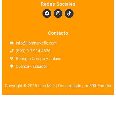
Redes Sociales
Farmacias
Galerías de arte
Granos y Legumbres
Harinas
Contacto
Higiene Personal
info@lionmarkcflc.com
Huevos
(593) 9 7 914 4526
Jabones para Mano
Remigio Crespo y solano
Lácteos
Cuenca - Ecuador
Lácteos en Conserva
Lavandería
Librerías
Copyright © 2026 Lion Mall |
Desarrollado por 593 Estudio
Limpieza de Baño
Limpieza de Cocina
Limpieza de Muebles
Limpieza de Pisos