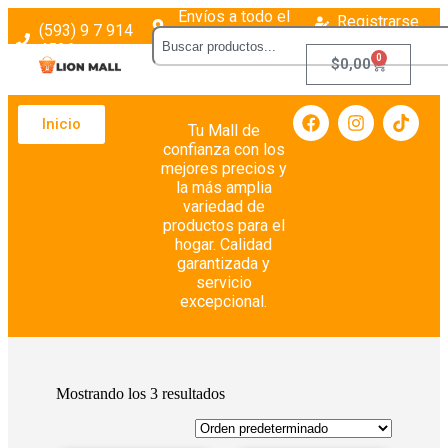
Envíos a todo el
Registrarse
(593) 9 7 914
país
Login
4526
0
$
0,00
Inicio
Tu Mall de
confianza con los
mejores precios y
la más amplia
variedad de
productos para el
hogar. Calidad
garantizada y
servicio
excepcional.
Mostrando los 3 resultados