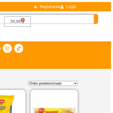
Registrarse
Login
0
$
0,00