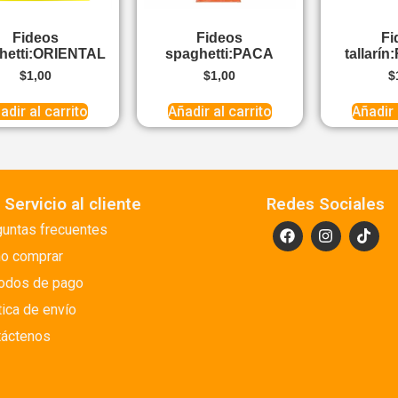
Fideos
Fideos
Fi
hetti:ORIENTAL
spaghetti:PACA
tallarí
$
1,00
$
1,00
$
adir al carrito
Añadir al carrito
Añadir 
Servicio al cliente
Redes Sociales
untas frecuentes
o comprar
odos de pago
tica de envío
táctenos