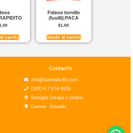
deos
Fideos tornillo
n:RAPIDITO
(fusilli):PACA
1,00
$
1,00
al carrito
Añadir al carrito
Contacto
info@lionmarkcflc.com
(593) 9 7 914 4526
Remigio Crespo y solano
Cuenca - Ecuador