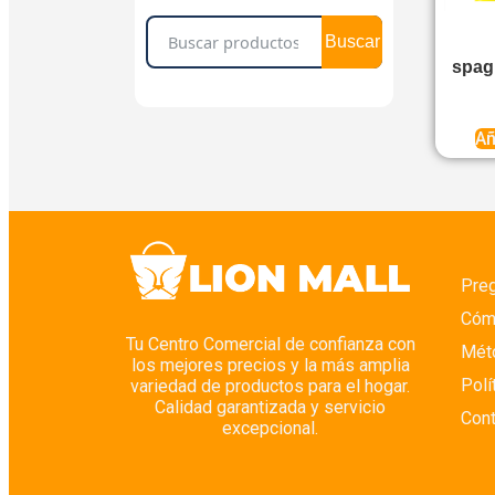
Cereales y Desayunos
Buscar
Condimentos
spag
Condimentos Secos
Cuidado Corporal
Añ
Cuidado Corporal
Cuidado de Pisos
Cuidado del Bebé
Cuidado del Cabello
Preg
Cuidado Facial
Cóm
Cuidado Íntimo
Tu Centro Comercial de confianza con
Mét
Depilación
los mejores precios y la más amplia
Polí
variedad de productos para el hogar.
Desinfectantes
Calidad garantizada y servicio
Con
Desodorantes
excepcional.
Despensa y Abasto Seco
Detergentes