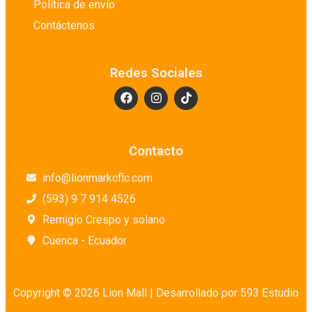
Política de envío
Detergentes Especiales
Contáctenos
Embutidos
Enlatados y Conservas
Redes Sociales
Farmacias
Galerías de arte
Granos y Legumbres
Harinas
Contacto
Higiene Personal
info@lionmarkcflc.com
Huevos
(593) 9 7 914 4526
Jabones para Mano
Remigio Crespo y solano
Lácteos
Cuenca - Ecuador
Lácteos en Conserva
Lavandería
Librerías
Copyright © 2026 Lion Mall |
Desarrollado por 593 Estudio
Limpieza de Baño