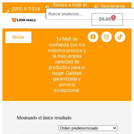
Envíos a todo el
Registrarse
(593) 9 7 914
país
Login
4526
0
$
0,00
Inicio
Tu Mall de
confianza con los
mejores precios y
la más amplia
variedad de
productos para el
hogar. Calidad
garantizada y
servicio
excepcional.
Mostrando el único resultado