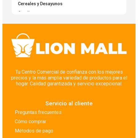
Cereales y Desayunos
Condimentos
Condimentos Secos
Cuidado Corporal
Cuidado Corporal
Cuidado de Pisos
Cuidado del Bebé
Cuidado del Cabello
Tu Centro Comercial de confianza con los mejores
precios y la más amplia variedad de productos para el
Cuidado Facial
hogar. Calidad garantizada y servicio excepcional.
Cuidado Íntimo
Depilación
Servicio al cliente
Desinfectantes
Preguntas frecuentes
Desodorantes
Cómo comprar
Despensa y Abasto Seco
Métodos de pago
Detergentes