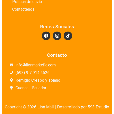
Política de envío
Detergentes Especiales
Contáctenos
Embutidos
Enlatados y Conservas
Redes Sociales
Farmacias
Galerías de arte
Granos y Legumbres
Harinas
Contacto
Higiene Personal
info@lionmarkcflc.com
Huevos
(593) 9 7 914 4526
Jabones para Mano
Remigio Crespo y solano
Lácteos
Cuenca - Ecuador
Lácteos en Conserva
Lavandería
Librerías
Copyright © 2026 Lion Mall |
Desarrollado por 593 Estudio
Limpieza de Baño