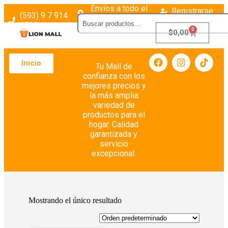
Envíos a todo el
Registrarse
(593) 9 7 914
país
Login
4526
0
$
0,00
Inicio
Tu Mall de
confianza con los
mejores precios y
la más amplia
variedad de
productos para el
hogar. Calidad
garantizada y
servicio
excepcional.
Mostrando el único resultado