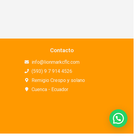
Contacto
info@lionmarkcflc.com
(593) 9 7 914 4526
Remigio Crespo y solano
Cuenca - Ecuador