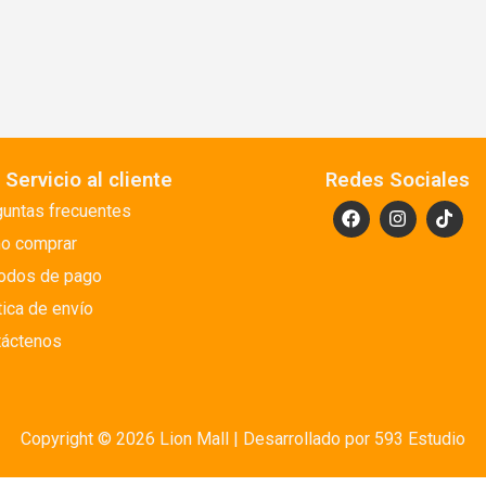
Servicio al cliente
Redes Sociales
untas frecuentes
o comprar
odos de pago
tica de envío
táctenos
Copyright © 2026 Lion Mall |
Desarrollado por 593 Estudio