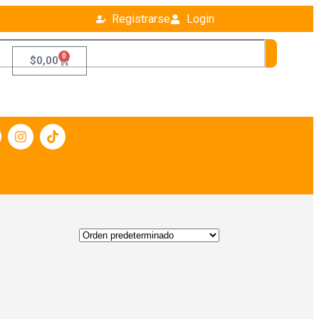
Registrarse
Login
0
$
0,00