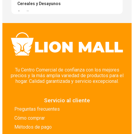
Cereales y Desayunos
Condimentos
Condimentos Secos
Cuidado Corporal
Cuidado Corporal
Cuidado de Pisos
Cuidado del Bebé
Cuidado del Cabello
Tu Centro Comercial de confianza con los mejores
precios y la más amplia variedad de productos para el
Cuidado Facial
hogar. Calidad garantizada y servicio excepcional.
Cuidado Íntimo
Depilación
Servicio al cliente
Desinfectantes
Preguntas frecuentes
Desodorantes
Cómo comprar
Despensa y Abasto Seco
Métodos de pago
Detergentes