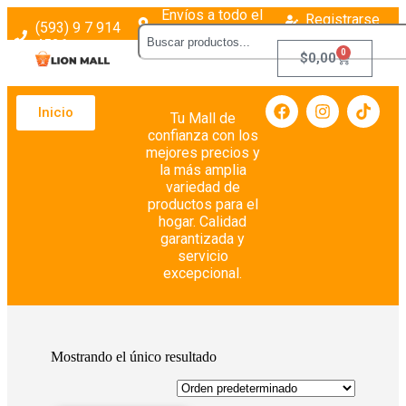
Envíos a todo el
Registrarse
(593) 9 7 914
país
Login
4526
0
$
0,00
Inicio
Tu Mall de
confianza con los
mejores precios y
la más amplia
variedad de
productos para el
hogar. Calidad
garantizada y
servicio
excepcional.
Mostrando el único resultado