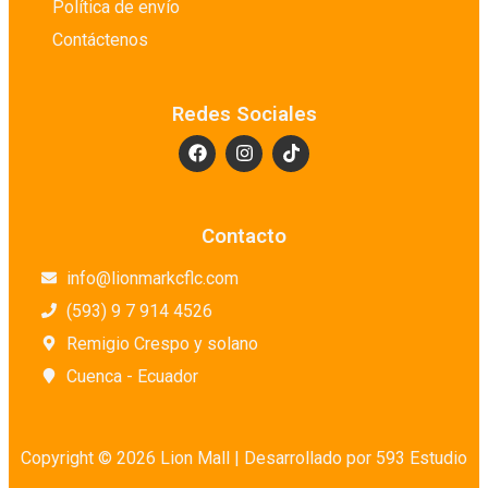
Política de envío
Detergentes Especiales
Contáctenos
Embutidos
Enlatados y Conservas
Redes Sociales
Farmacias
Galerías de arte
Granos y Legumbres
Harinas
Contacto
Higiene Personal
info@lionmarkcflc.com
Huevos
(593) 9 7 914 4526
Jabones para Mano
Remigio Crespo y solano
Lácteos
Cuenca - Ecuador
Lácteos en Conserva
Lavandería
Librerías
Copyright © 2026 Lion Mall |
Desarrollado por 593 Estudio
Limpieza de Baño