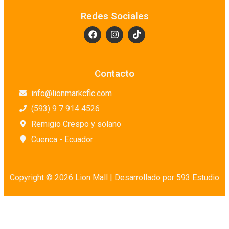
Enlatados y Conservas
Redes Sociales
Farmacias
Galerías de arte
Granos y Legumbres
Harinas
Contacto
Higiene Personal
info@lionmarkcflc.com
Huevos
(593) 9 7 914 4526
Jabones para Mano
Remigio Crespo y solano
Lácteos
Cuenca - Ecuador
Lácteos en Conserva
Lavandería
Librerías
Copyright © 2026 Lion Mall |
Desarrollado por 593 Estudio
Limpieza de Baño
Limpieza de Cocina
Limpieza de Muebles