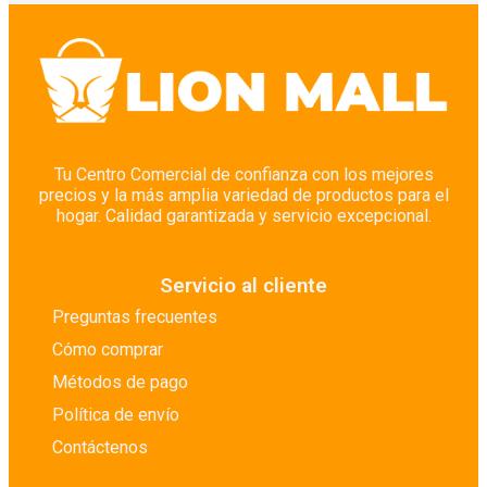
Cuidado Corporal
Cuidado Corporal
Cuidado de Pisos
Cuidado del Bebé
Cuidado del Cabello
Tu Centro Comercial de confianza con los mejores
precios y la más amplia variedad de productos para el
Cuidado Facial
hogar. Calidad garantizada y servicio excepcional.
Cuidado Íntimo
Depilación
Servicio al cliente
Desinfectantes
Preguntas frecuentes
Desodorantes
Cómo comprar
Despensa y Abasto Seco
Métodos de pago
Detergentes
Política de envío
Detergentes Especiales
Contáctenos
Embutidos