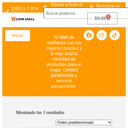
Envíos a todo el
Registrarse
(593) 9 7 914
país
Login
4526
0
$
0,00
Inicio
Tu Mall de
confianza con los
mejores precios y
la más amplia
variedad de
productos para el
hogar. Calidad
garantizada y
servicio
excepcional.
Mostrando los 3 resultados