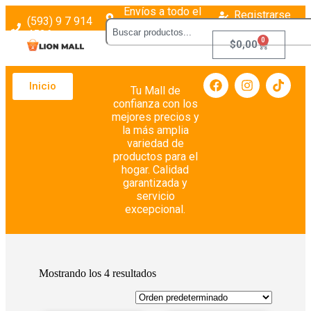
Envíos a todo el
Registrarse
(593) 9 7 914
país
Login
4526
0
$
0,00
Inicio
Tu Mall de
confianza con los
mejores precios y
la más amplia
variedad de
productos para el
hogar. Calidad
garantizada y
servicio
excepcional.
Mostrando los 4 resultados