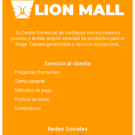
Cuidado Corporal
Cuidado de Pisos
Cuidado del Bebé
Cuidado del Cabello
Tu Centro Comercial de confianza con los mejores
precios y la más amplia variedad de productos para el
Cuidado Facial
hogar. Calidad garantizada y servicio excepcional.
Cuidado Íntimo
Depilación
Servicio al cliente
Desinfectantes
Preguntas frecuentes
Desodorantes
Cómo comprar
Despensa y Abasto Seco
Métodos de pago
Detergentes
Política de envío
Detergentes Especiales
Contáctenos
Embutidos
Enlatados y Conservas
Redes Sociales
Farmacias