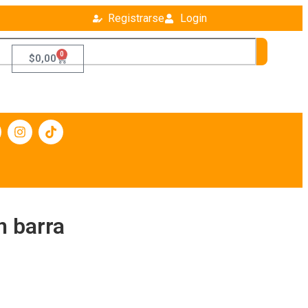
Registrarse
Login
0
$
0,00
n barra