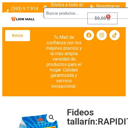
Envíos a todo el
Registrarse
(593) 9 7 914
país
Login
4526
0
$
0,00
Inicio
Tu Mall de
confianza con los
mejores precios y
la más amplia
variedad de
productos para el
hogar. Calidad
garantizada y
servicio
excepcional.
Fideos
tallarín:RAPID