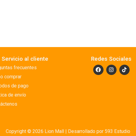
Servicio al cliente
Redes Sociales
untas frecuentes
o comprar
odos de pago
tica de envío
táctenos
Copyright © 2026 Lion Mall |
Desarrollado por 593 Estudio