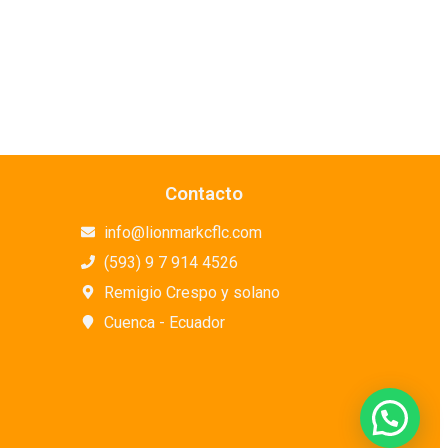
Contacto
info@lionmarkcflc.com
(593) 9 7 914 4526
Remigio Crespo y solano
Cuenca - Ecuador