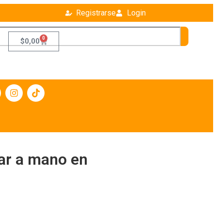
Registrarse
Login
0
$
0,00
ar a mano en