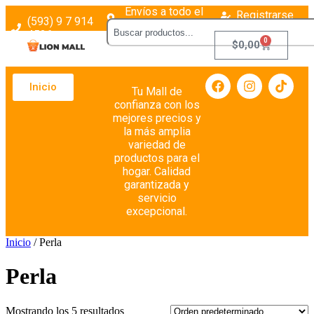
Envíos a todo el
Registrarse
(593) 9 7 914
país
Login
4526
0
$
0,00
Inicio
Tu Mall de
confianza con los
mejores precios y
la más amplia
variedad de
productos para el
hogar. Calidad
garantizada y
servicio
excepcional.
Inicio
/ Perla
Perla
Mostrando los 5 resultados