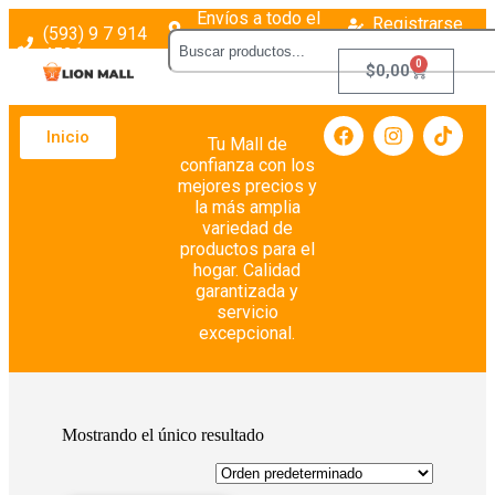
Envíos a todo el
Registrarse
(593) 9 7 914
país
Login
4526
0
$
0,00
Inicio
Tu Mall de
confianza con los
mejores precios y
la más amplia
variedad de
productos para el
hogar. Calidad
garantizada y
servicio
excepcional.
Mostrando el único resultado