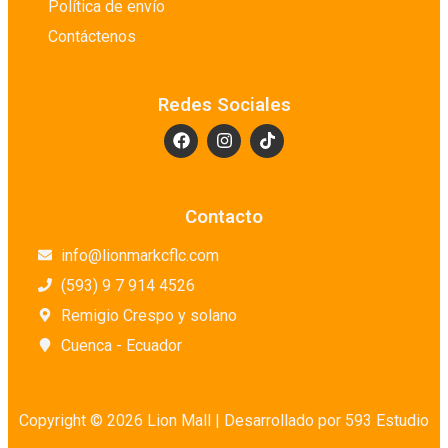
Política de envío
Detergentes Especiales
Contáctenos
Embutidos
Enlatados y Conservas
Redes Sociales
Farmacias
Galerías de arte
Granos y Legumbres
Harinas
Contacto
Higiene Personal
info@lionmarkcflc.com
Huevos
(593) 9 7 914 4526
Jabones para Mano
Remigio Crespo y solano
Lácteos
Cuenca - Ecuador
Lácteos en Conserva
Lavandería
Librerías
Copyright © 2026 Lion Mall |
Desarrollado por 593 Estudio
Limpieza de Baño