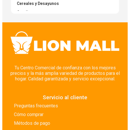
Cereales y Desayunos
Condimentos
Condimentos Secos
Cuidado Corporal
Cuidado Corporal
Cuidado de Pisos
Cuidado del Bebé
Cuidado del Cabello
Tu Centro Comercial de confianza con los mejores
precios y la más amplia variedad de productos para el
Cuidado Facial
hogar. Calidad garantizada y servicio excepcional.
Cuidado Íntimo
Depilación
Servicio al cliente
Desinfectantes
Preguntas frecuentes
Desodorantes
Cómo comprar
Despensa y Abasto Seco
Métodos de pago
Detergentes