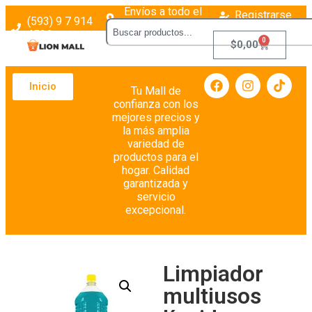
Envíos a todo el
Registrarse
(593) 9 7 914
país
Login
4526
0
$
0,00
Inicio
Tu Mall de
confianza con los
mejores precios y
la más amplia
variedad de
productos para el
hogar. Calidad
garantizada y
servicio
excepcional.
Limpiador
multiusos