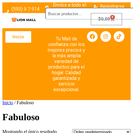
Envíos a todo el
Registrarse
(593) 9 7 914
país
Login
4526
0
$
0,00
Inicio
Tu Mall de
confianza con los
mejores precios y
la más amplia
variedad de
productos para el
hogar. Calidad
garantizada y
servicio
excepcional.
Inicio
/ Fabuloso
Fabuloso
Mostrando el único resultado