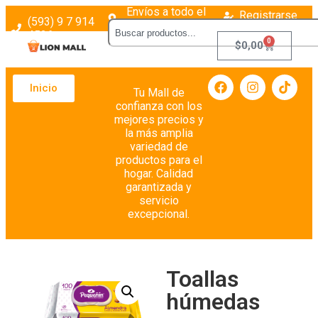
Envíos a todo el
Registrarse
(593) 9 7 914
país
Login
4526
0
$
0,00
Inicio
Tu Mall de
confianza con los
mejores precios y
la más amplia
variedad de
productos para el
hogar. Calidad
garantizada y
servicio
excepcional.
Toallas
húmedas