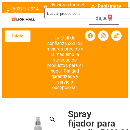
Envíos a todo el
Registrarse
(593) 9 7 914
país
Login
4526
0
$
0,00
Inicio
Tu Mall de
confianza con los
mejores precios y
la más amplia
variedad de
productos para el
hogar. Calidad
garantizada y
servicio
excepcional.
Spray
fijador para