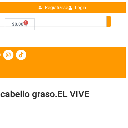
Registrarse
Login
0
$
0,00
cabello graso.EL VIVE