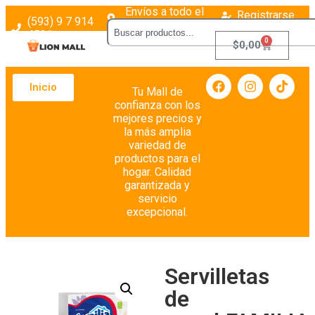
Envíos a todo el
Registrarse
(593) 9 7 914
país
Login
4526
0
$
0,00
Inicio
Tu Mall de
confianza con los
mejores precios y
la más amplia
variedad de
productos para el
hogar. Calidad
garantizada y
servicio
excepcional.
Servilletas
de