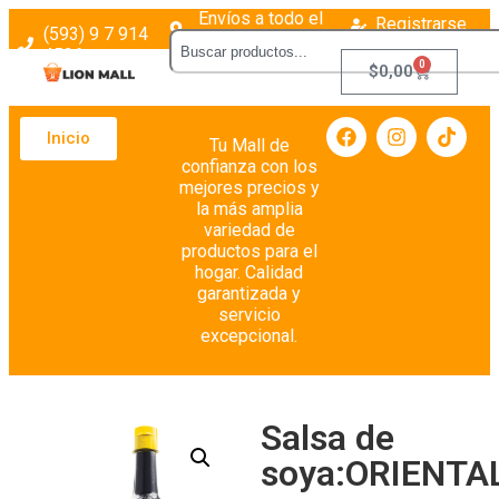
Envíos a todo el
Registrarse
(593) 9 7 914
país
Login
4526
0
$
0,00
Inicio
Tu Mall de
confianza con los
mejores precios y
la más amplia
variedad de
productos para el
hogar. Calidad
garantizada y
servicio
excepcional.
Salsa de
soya:ORIENTA