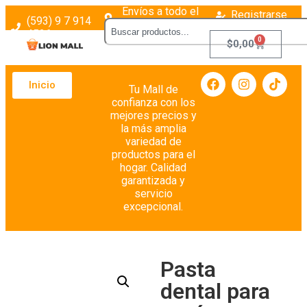
Envíos a todo el
Registrarse
(593) 9 7 914
país
Login
4526
0
$
0,00
Inicio
Tu Mall de
confianza con los
mejores precios y
la más amplia
variedad de
productos para el
hogar. Calidad
garantizada y
servicio
excepcional.
Pasta
dental para