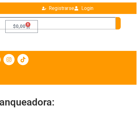
Registrarse
Login
0
$
0,00
lanqueadora: