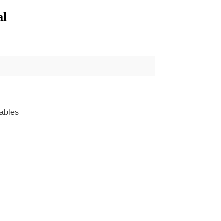
al
ables