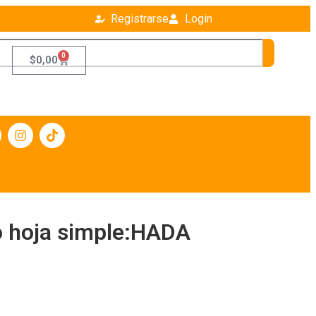
Registrarse
Login
0
$
0,00
o hoja simple:HADA