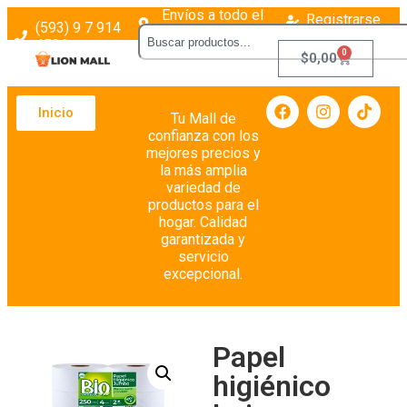
Envíos a todo el
Registrarse
(593) 9 7 914
país
Login
4526
0
$
0,00
Inicio
Tu Mall de
confianza con los
mejores precios y
la más amplia
variedad de
productos para el
hogar. Calidad
garantizada y
servicio
excepcional.
Papel
higiénico