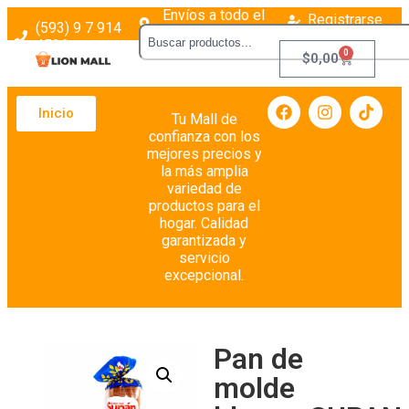
Envíos a todo el
Registrarse
(593) 9 7 914
país
Login
4526
0
$
0,00
Inicio
Tu Mall de
confianza con los
mejores precios y
la más amplia
variedad de
productos para el
hogar. Calidad
garantizada y
servicio
excepcional.
Pan de
molde