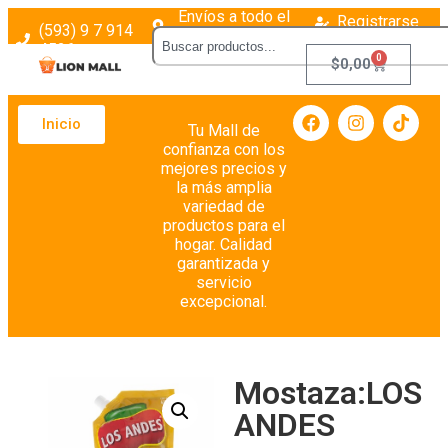
Envíos a todo el
Registrarse
(593) 9 7 914
país
Login
4526
0
$
0,00
Inicio
Tu Mall de
confianza con los
mejores precios y
la más amplia
variedad de
productos para el
hogar. Calidad
garantizada y
servicio
excepcional.
Mostaza:LOS
ANDES