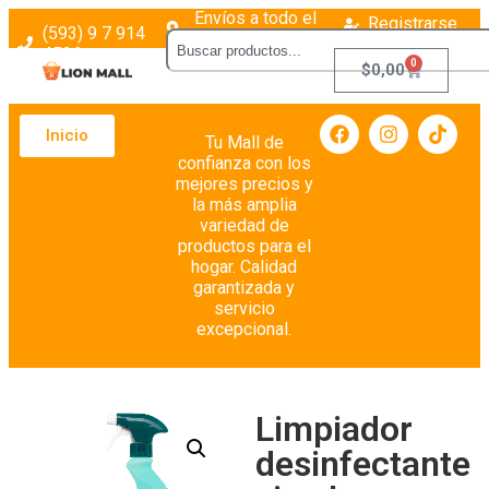
Envíos a todo el
Registrarse
(593) 9 7 914
país
Login
4526
0
$
0,00
Inicio
Tu Mall de
confianza con los
mejores precios y
la más amplia
variedad de
productos para el
hogar. Calidad
garantizada y
servicio
excepcional.
Limpiador
desinfectante