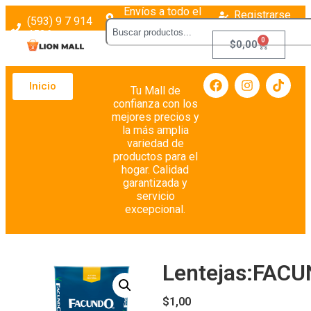
Envíos a todo el
Registrarse
(593) 9 7 914
país
Login
4526
0
$
0,00
Inicio
Tu Mall de
confianza con los
mejores precios y
la más amplia
variedad de
productos para el
hogar. Calidad
garantizada y
servicio
excepcional.
Lentejas:FAC
$
1,00