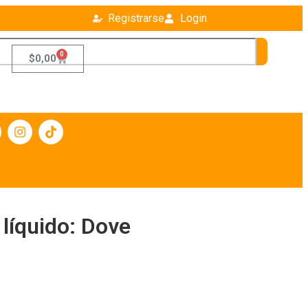
Registrarse
Login
0
$
0,00
líquido: Dove