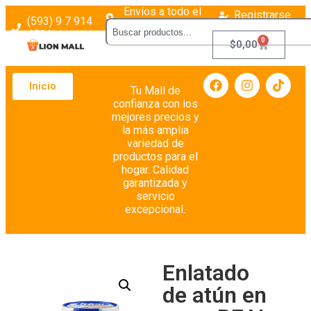
Envíos a todo el
Registrarse
(593) 9 7 914
país
Login
4526
0
$
0,00
Inicio
Tu Mall de
confianza con los
mejores precios y
la más amplia
variedad de
productos para el
hogar. Calidad
garantizada y
servicio
excepcional.
Enlatado
de atún en