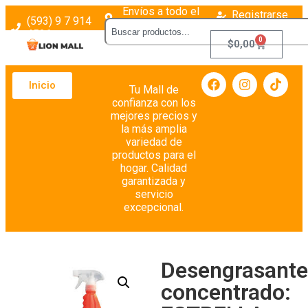
Envíos a todo el
Registrarse
(593) 9 7 914
país
Login
4526
0
$
0,00
Inicio
Tu Mall de
confianza con los
mejores precios y
la más amplia
variedad de
productos para el
hogar. Calidad
garantizada y
servicio
excepcional.
Desengrasante
concentrado: