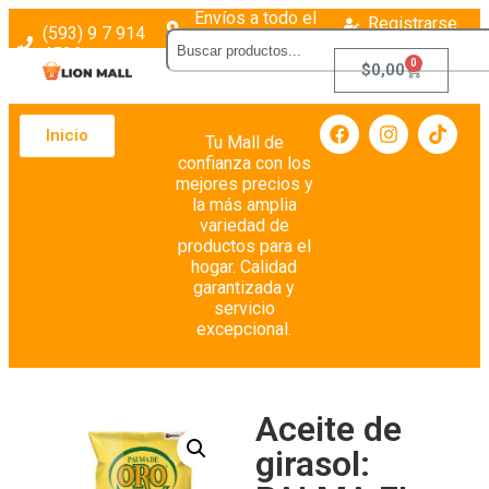
Envíos a todo el
Registrarse
(593) 9 7 914
país
Login
4526
0
$
0,00
Inicio
Tu Mall de
confianza con los
mejores precios y
la más amplia
variedad de
productos para el
hogar. Calidad
garantizada y
servicio
excepcional.
Aceite de
girasol: