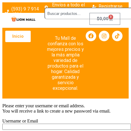
Envíos a todo el
Registrarse
(593) 9 7 914
país
Login
4526
0
$
0,00
Inicio
Tu Mall de
confianza con los
mejores precios y
la más amplia
variedad de
productos para el
hogar. Calidad
garantizada y
servicio
excepcional.
Please enter your username or email address.
You will receive a link to create a new password via email.
Username or Email