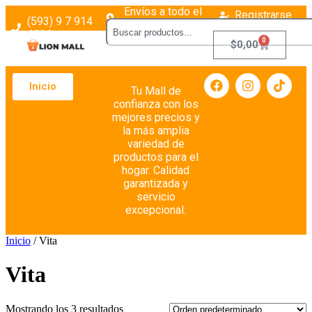
Envíos a todo el
Registrarse
(593) 9 7 914
país
Login
4526
0
$
0,00
Inicio
Tu Mall de
confianza con los
mejores precios y
la más amplia
variedad de
productos para el
hogar. Calidad
garantizada y
servicio
excepcional.
Inicio
/ Vita
Vita
Mostrando los 3 resultados