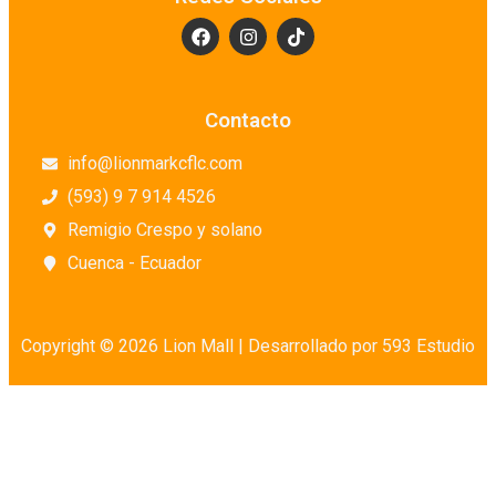
Contacto
info@lionmarkcflc.com
(593) 9 7 914 4526
Remigio Crespo y solano
Cuenca - Ecuador
Copyright © 2026 Lion Mall |
Desarrollado por 593 Estudio