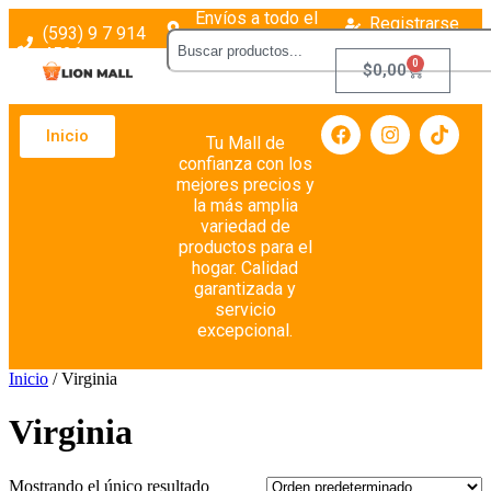
Envíos a todo el
Registrarse
(593) 9 7 914
país
Login
4526
0
$
0,00
Inicio
Tu Mall de
confianza con los
mejores precios y
la más amplia
variedad de
productos para el
hogar. Calidad
garantizada y
servicio
excepcional.
Inicio
/ Virginia
Virginia
Mostrando el único resultado