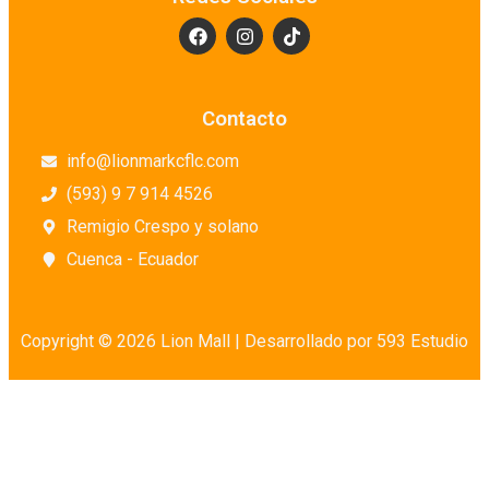
Contacto
info@lionmarkcflc.com
(593) 9 7 914 4526
Remigio Crespo y solano
Cuenca - Ecuador
Copyright © 2026 Lion Mall |
Desarrollado por 593 Estudio