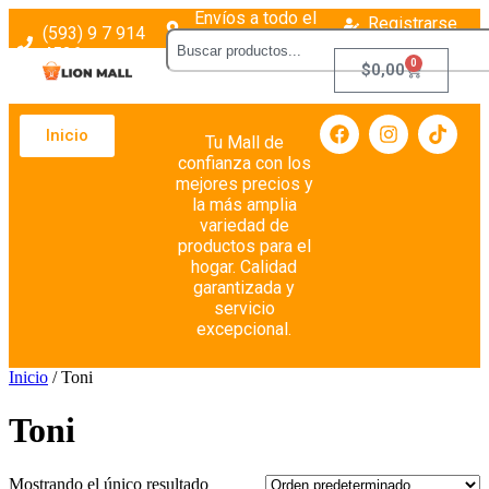
Envíos a todo el
Registrarse
(593) 9 7 914
país
Login
4526
0
$
0,00
Inicio
Tu Mall de
confianza con los
mejores precios y
la más amplia
variedad de
productos para el
hogar. Calidad
garantizada y
servicio
excepcional.
Inicio
/ Toni
Toni
Mostrando el único resultado