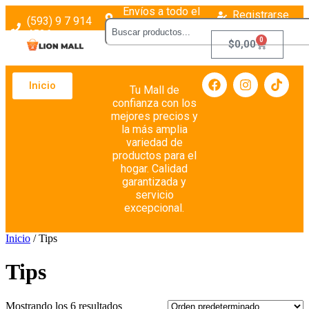
Envíos a todo el
Registrarse
(593) 9 7 914
país
Login
4526
0
$
0,00
Inicio
Tu Mall de
confianza con los
mejores precios y
la más amplia
variedad de
productos para el
hogar. Calidad
garantizada y
servicio
excepcional.
Inicio
/ Tips
Tips
Mostrando los 6 resultados