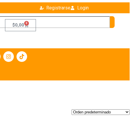
Registrarse
Login
0
$
0,00