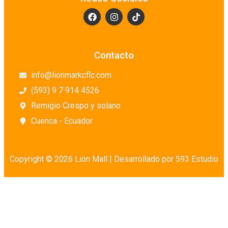
Contacto
info@lionmarkcflc.com
(593) 9 7 914 4526
Remigio Crespo y solano
Cuenca - Ecuador
Copyright © 2026 Lion Mall |
Desarrollado por 593 Estudio