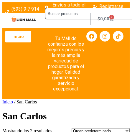
Envíos a todo el
Registrarse
(593) 9 7 914
país
Login
4526
0
$
0,00
Inicio
Tu Mall de
confianza con los
mejores precios y
la más amplia
variedad de
productos para el
hogar. Calidad
garantizada y
servicio
excepcional.
Inicio
/ San Carlos
San Carlos
Mostrando los 2 resultados