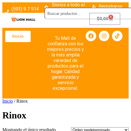
Envíos a todo el
Registrarse
(593) 9 7 914
país
Login
4526
0
$
0,00
Inicio
Tu Mall de
confianza con los
mejores precios y
la más amplia
variedad de
productos para el
hogar. Calidad
garantizada y
servicio
excepcional.
Inicio
/ Rinox
Rinox
Mostrando el único resultado