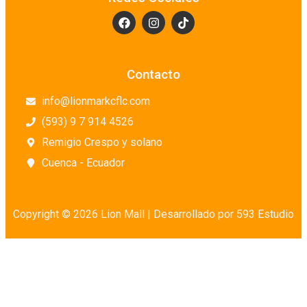
Contacto
info@lionmarkcflc.com
(593) 9 7 914 4526
Remigio Crespo y solano
Cuenca - Ecuador
Copyright © 2026 Lion Mall |
Desarrollado por 593 Estudio