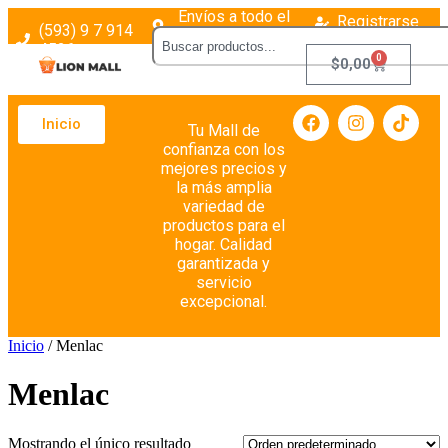
Envíos a todo el
Registrarse
(593) 9 7 914
país
Login
4526
0
$
0,00
Inicio
Tu Mall de
confianza con los
mejores precios y
la más amplia
variedad de
productos para el
hogar. Calidad
garantizada y
servicio
excepcional.
Inicio
/ Menlac
Menlac
Mostrando el único resultado