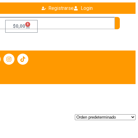
Registrarse
Login
0
$
0,00