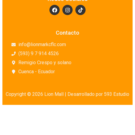
Contacto
info@lionmarkcflc.com
(593) 9 7 914 4526
Remigio Crespo y solano
Cuenca - Ecuador
Copyright © 2026 Lion Mall |
Desarrollado por 593 Estudio