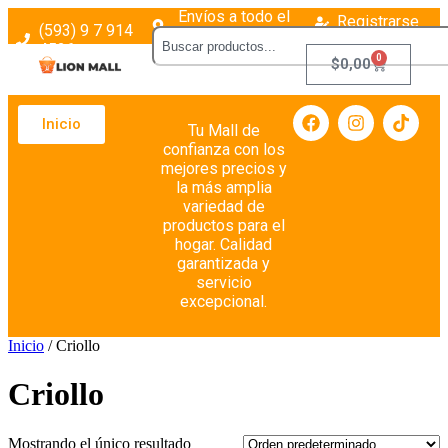
Envíos a todo el
Registrarse
(593) 9 7 914
país
Login
4526
0
$
0,00
Inicio
Tu Mall de
confianza con los
mejores precios y
la más amplia
variedad de
productos para el
hogar. Calidad
garantizada y
servicio
excepcional.
Inicio
/ Criollo
Criollo
Mostrando el único resultado