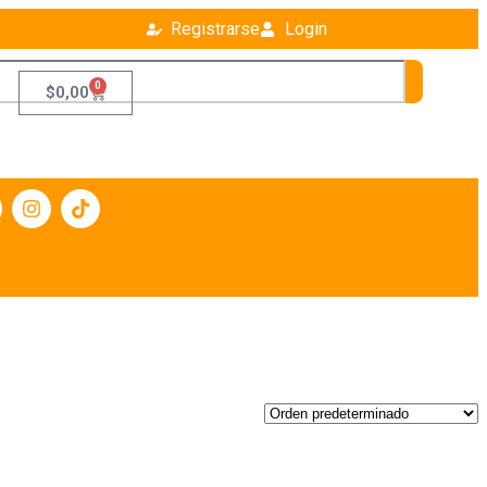
Registrarse
Login
0
$
0,00