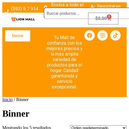
Envíos a todo el
Registrarse
(593) 9 7 914
país
Login
4526
0
$
0,00
Inicio
Tu Mall de
confianza con los
mejores precios y
la más amplia
variedad de
productos para el
hogar. Calidad
garantizada y
servicio
excepcional.
Inicio
/ Binner
Binner
Mostrando los 5 resultados